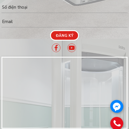
ĐĂNG KÝ
.
.