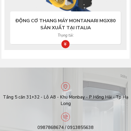
ĐỘNG CƠ THANG MÁY MONTANARI MGX80
SẢN XUẤT TẠI ITALIA
Trọng tải:
Tầng 5 căn 31+32 - Lô A8 - Khu Monbay - P Hồng Hải - Tp Hạ
Long
0987868674 / 0913855638