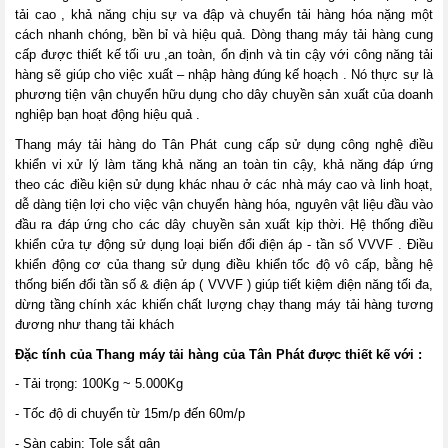
tải cao , khả năng chịu sự va đập và chuyển tải hàng hóa nặng một
cách nhanh chóng, bền bỉ và hiệu quả. Dòng
thang máy
tải hàng cung
cấp được thiết kế tối ưu ,an toàn, ổn định và tin cậy với công năng tải
hàng sẽ giúp cho việc xuất – nhập hàng đúng kế hoạch . Nó thực sự là
phương tiện vận chuyển hữu dụng cho dây chuyền sản xuất của doanh
nghiệp bạn hoạt động hiệu quả .
Thang máy tải hàng do Tân Phát cung cấp sử dụng công nghệ điều
khiển vi xử lý làm tăng khả năng an toàn tin cậy, khả năng đáp ứng
theo các điều kiện sử dụng khác nhau ở các nhà máy cao và linh hoạt,
dễ dàng tiện lợi cho việc vận chuyển hàng hóa, nguyên vật liệu đầu vào
đầu ra đáp ứng cho các dây chuyền sản xuất kịp thời. Hệ thống điều
khiển cửa tự động sử dụng loại biến đổi điện áp - tần số VVVF . Điều
khiển động cơ của thang sử dụng điều khiển tốc độ vô cấp, bằng hệ
thống biến đổi tần số & điện áp ( VVVF ) giúp tiết kiệm điện năng tối đa,
dừng tầng chính xác khiến chất lượng chạy
thang máy tải hàng
tương
đương như thang tải khách
Đặc tính của Thang máy tải hàng của Tân Phát được thiết kế với :
- Tải trọng: 100Kg ~ 5.000Kg
- Tốc độ di chuyển từ 15m/p đến 60m/p
- Sàn cabin: Tole sắt gân