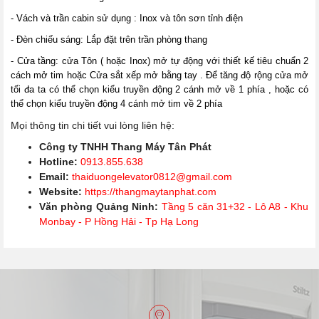
- Vách và trần cabin sử dụng : Inox và tôn sơn tỉnh điện
- Đèn chiếu sáng: Lắp đặt trên trần phòng thang
- Cửa tầng: cửa Tôn ( hoặc Inox) mở tự động với thiết kế tiêu chuẩn 2
cách mở tim hoặc Cửa sắt xếp mở bằng tay . Để tăng độ rộng cửa mở
tối đa ta có thể chọn kiểu truyền động 2 cánh mở về 1 phía , hoặc có
thể chọn kiểu truyền động 4 cánh mở tim về 2 phía
Mọi thông tin chi tiết vui lòng liên hệ:
Công ty TNHH Thang Máy Tân Phát
Hotline:
0913.855.638
Email:
thaiduongelevator0812@gmail.com
Website:
https://thangmaytanphat.com
Văn phòng Quảng Ninh:
Tầng 5 căn 31+32 - Lô A8 - Khu
Monbay - P Hồng Hải - Tp Hạ Long