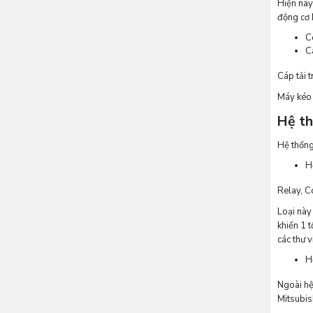
Hiện nay
động cơ 
C
C
Cáp tải 
Máy kéo 
Hệ th
Hệ thống
H
Relay, C
Loại này
khiển 1 
các thư v
H
Ngoài hệ
Mitsubish