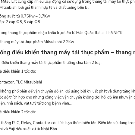
 Mitsu Lift cung cấp nhiều loại động cơ sử dụng trong thang tải máy tải thực p
Mitsubishi bởi giá thành hợp lý và chất lượng bền bỉ.
ông suất: từ 0,75Kw – 3,7Kw
áp: 2 cáp Ф8, 3 cáp Ф8
trong thang thực phẩm nhập khẩu trực tiếp từ Hàn Quốc, Italia, Thổ Nhĩ Kì…
thang máy tải thực phẩm Mitsubishi 2.2Kw
ống điều khiển thang máy tải thực phẩm – thang 
 điều khiển thang máy tải thực phẩm thường chia làm 2 loại:
ệ điều khiển 1 tốc độ:
ontactor, PLC Mitsubishi
 không phổ biến để vận chuyển đồ ăn, đồ uống bởi khi uất phát và dừng tầng kh
tốc độ thích hợp cho những công việc vận chuyển không đòi hỏi độ êm như vận c
iện, nhà sách, vật tư ý tế trong bệnh viện…
ệ điều khiển 2 tốc độ:
 thống PLC, Relay, Contactor còn tích hợp thêm biến tần. Biến tần sử dụng trong
i và Fuji đều xuất xứ từ Nhật Bản.