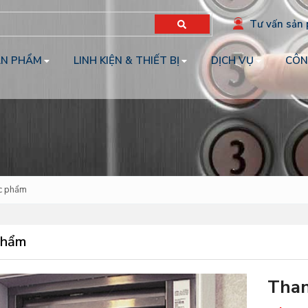
Tư vấn sản
ẢN PHẨM
LINH KIỆN & THIẾT BỊ
DỊCH VỤ
CÔN
ực phẩm
phẩm
Than