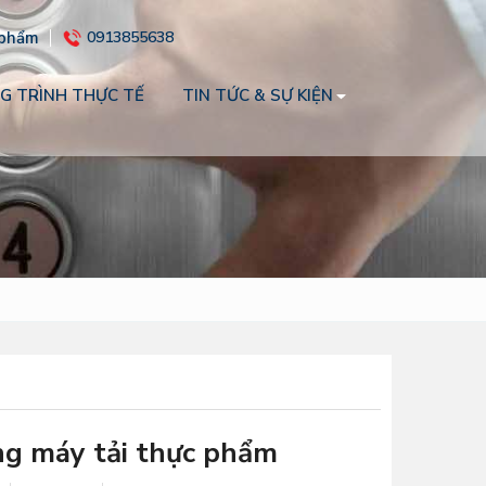
 phẩm
0913855638
G TRÌNH THỰC TẾ
TIN TỨC & SỰ KIỆN
g máy tải thực phẩm