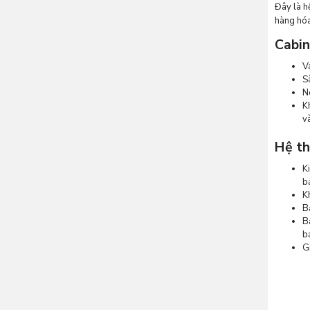
Đây là h
hàng hóa
Cabin
V
S
N
K
v
Hệ th
K
b
K
B
B
b
G