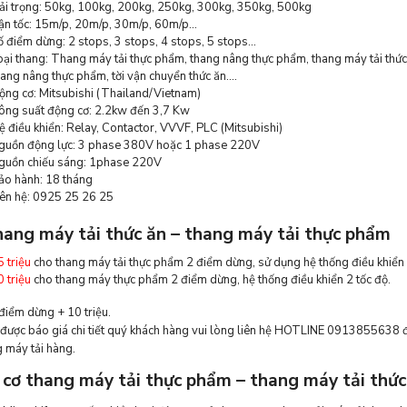
ải trọng: 50kg, 100kg, 200kg, 250kg, 300kg, 350kg, 500kg
ận tốc: 15m/p, 20m/p, 30m/p, 60m/p…
ố điểm dừng: 2 stops, 3 stops, 4 stops, 5 stops…
oại thang: Thang máy tải thực phẩm, thang nâng thực phẩm, thang máy tải thức
hang nâng thực phẩm, tời vận chuyển thức ăn….
ộng cơ: Mitsubishi (Thailand/Vietnam)
ông suất động cơ: 2.2kw đến 3,7 Kw
ệ điều khiển: Relay, Contactor, VVVF, PLC (Mitsubishi)
guồn động lực: 3 phase 380V hoặc 1 phase 220V
guồn chiếu sáng: 1phase 220V
ảo hành: 18 tháng
iên hệ: 0925 25 26 25
hang máy tải thức ăn – thang máy tải thực phẩm
5 triệu
cho thang máy tải thực phẩm 2 điểm dừng, sử dụng hệ thống điều khiển 
0 triệu
cho thang máy thực phẩm 2 điểm dừng, hệ thống điều khiển 2 tốc độ.
iểm dừng + 10 triệu.
được báo giá chi tiết quý khách hàng vui lòng liên hệ HOTLINE 0913855638 để
g máy tải hàng.
cơ thang máy tải thực phẩm – thang máy tải thức