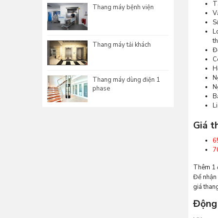
T
Thang máy bệnh viện
V
S
L
t
Thang máy tải khách
Đ
C
H
N
Thang máy dùng điện 1
N
phase
B
L
Giá t
6
7
Thêm 1 đ
Để nhận 
giá than
Động 