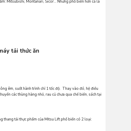
hẩm: Mitsubishi, Montanari, Sicor… Nhưng phổ biến hơn cả là
máy tải thức ăn
ông êm, suốt hành trình chỉ 1 tốc độ. Thay vào đó, hệ điều
huyển các thùng hàng nhỏ, rau củ chưa qua chế biến, sách tại
 thang tải thực phẩm của Mitsu Lift phổ biến có 2 loại: