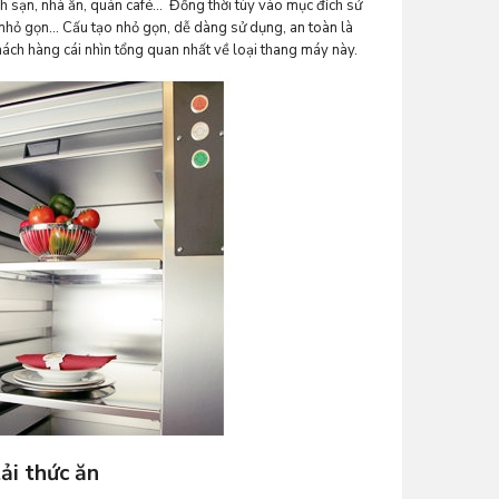
ch sạn, nhà ăn, quán café… Đồng thời tùy vào mục đích sử
 nhỏ gọn… Cấu tạo nhỏ gọn, dễ dàng sử dụng, an toàn là
hách hàng cái nhìn tổng quan nhất về loại thang máy này.
ải thức ăn