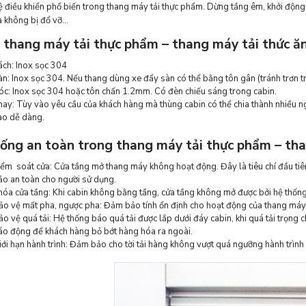
ệ điều khiển phổ biến trong thang máy tải thực phẩm. Dừng tầng êm, khởi động
 không bị đổ vỡ…
 thang máy tải thực phẩm – thang máy tải thức ă
ách: Inox sọc 304
àn: Inox sọc 304. Nếu thang dùng xe đẩy sàn có thể bằng tôn gân (tránh trơn tr
óc: Inox sọc 304 hoặc tôn chấn 1.2mm. Có đèn chiếu sáng trong cabin.
hay: Tùy vào yêu cầu của khách hàng mà thùng cabin có thể chia thành nhiều ng
ào dễ dàng.
ống an toàn trong thang máy tải thực phẩm – tha
iểm soát cửa: Cửa tầng mở thang máy không hoạt động. Đây là tiêu chí đầu ti
ảo an toàn cho người sử dụng.
hóa cửa tầng: Khi cabin không bằng tầng, cửa tầng không mở được bởi hệ thống
ảo vệ mất pha, ngược pha: Đảm bảo tính ổn định cho hoạt động của thang máy 
ảo vệ quá tải: Hệ thống báo quá tải được lắp dưới đáy cabin, khi quá tải trọ
áo động để khách hàng bỏ bớt hàng hóa ra ngoài.
iới hạn hành trình: Đảm bảo cho tời tải hàng không vượt quá ngưỡng hành trình