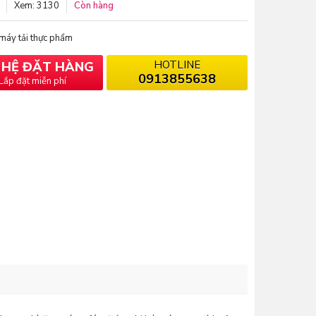
Xem: 3130
Còn hàng
máy tải thực phẩm
HOTLINE
N HỆ ĐẶT HÀNG
0913855638
Lắp đặt miễn phí