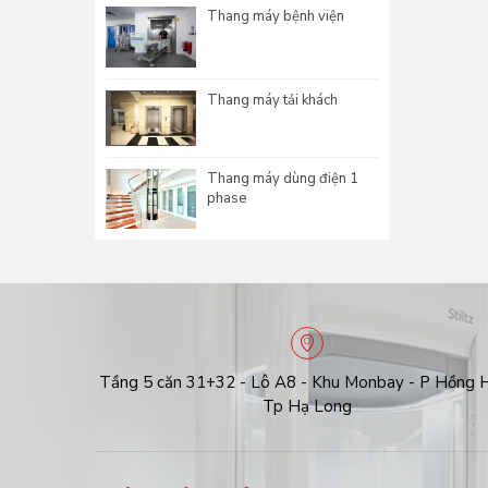
Thang máy bệnh viện
Thang máy tải khách
Thang máy dùng điện 1
phase
Tầng 5 căn 31+32 - Lô A8 - Khu Monbay - P Hồng H
Tp Hạ Long