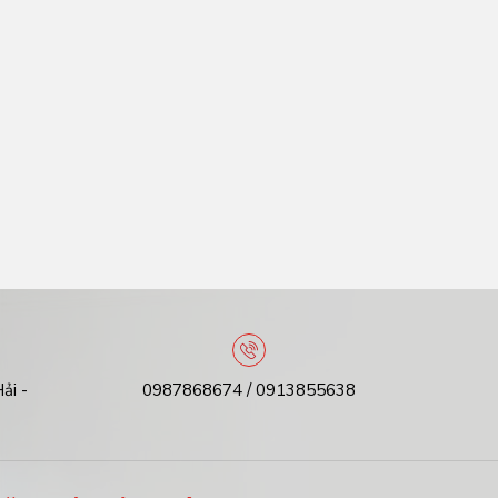
ải -
0987868674 / 0913855638