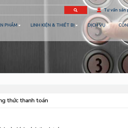
Tư vấn sản
ẢN PHẨM
LINH KIỆN & THIẾT BỊ
DỊCH VỤ
CÔN
g thức thanh toán