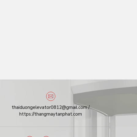
thaiduongelevator0812@gmail.com /
https://thangmaytanphat.com