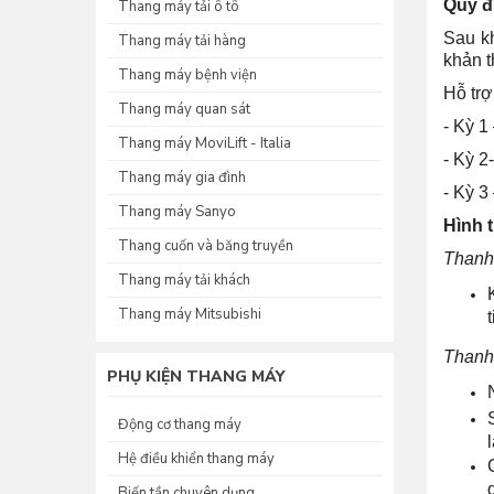
Quy đ
Thang máy tải ô tô
Sau k
Thang máy tải hàng
khản t
Thang máy bệnh viện
Hỗ trợ
Thang máy quan sát
- Kỳ 1
Thang máy MoviLift - Italia
- Kỳ 2
Thang máy gia đình
- Kỳ 3
Thang máy Sanyo
Hình 
Thang cuốn và băng truyền
Thanh 
Thang máy tải khách
Thang máy Mitsubishi
Thanh
PHỤ KIỆN THANG MÁY
Động cơ thang máy
Hệ điều khiển thang máy
Biến tần chuyên dụng