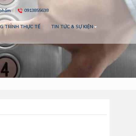
 phẩm
0913855638
G TRÌNH THỰC TẾ
TIN TỨC & SỰ KIỆN