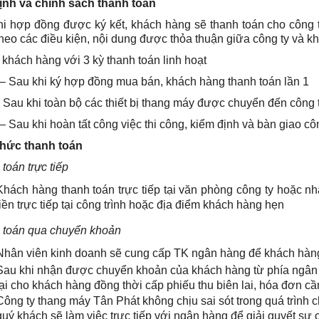
ịnh và chính sách thanh toán
hi hợp đồng được ký kết, khách hàng sẽ thanh toán cho công 
heo các điều kiện, nội dung được thỏa thuận giữa công ty và k
 khách hàng với 3 kỳ thanh toán linh hoạt
 – Sau khi ký hợp đồng mua bán, khách hàng thanh toán lần 1
- Sau khi toàn bộ các thiết bị thang máy được chuyển đến công t
 – Sau khi hoàn tất công việc thi công, kiểm định và bàn giao côn
thức thanh toán
toán trực tiếp
Khách hàng thanh toán trực tiếp tại văn phòng công ty hoặc n
tiền trực tiếp tại công trình hoặc địa điểm khách hàng hẹn
 toán qua chuyển khoản
Nhân viên kinh doanh sẽ cung cấp TK ngân hàng để khách hàn
Sau khi nhận được chuyển khoản của khách hàng từ phía ngân
lại cho khách hàng đồng thời cấp phiếu thu biên lai, hóa đơn cầ
Công
ty thang máy Tân Phát
không chịu sai sót trong quá trìn
quý khách sẽ làm việc trực tiếp với ngân hàng để giải quyết sự c