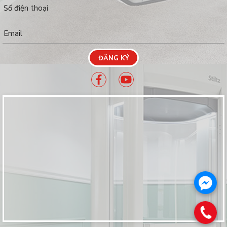
ĐĂNG KÝ
.
.