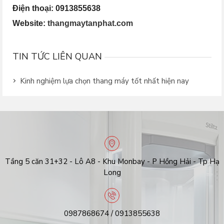
Điện thoại: 0913855638
Website:
thangmaytanphat.com
TIN TỨC LIÊN QUAN
Kinh nghiệm lựa chọn thang máy tốt nhất hiện nay
Tầng 5 căn 31+32 - Lô A8 - Khu Monbay - P Hồng Hải - Tp Hạ
Long
0987868674 / 0913855638