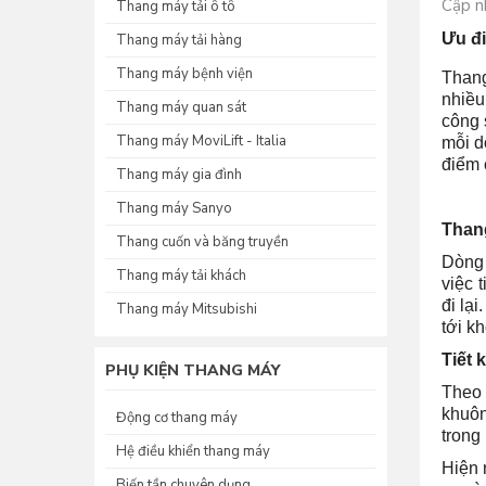
Cập n
Thang máy tải ô tô
Ưu đi
Thang máy tải hàng
Thang máy bệnh viện
Thang
nhiều
Thang máy quan sát
công 
Thang máy MoviLift - Italia
mỗi d
điểm 
Thang máy gia đình
Thang máy Sanyo
Thang
Thang cuốn và băng truyền
Dòng 
Thang máy tải khách
việc 
đi lạ
Thang máy Mitsubishi
tới k
Tiết 
PHỤ KIỆN THANG MÁY
Theo 
khuôn
Động cơ thang máy
trong
Hệ điều khiển thang máy
Hiện 
Biến tần chuyên dụng