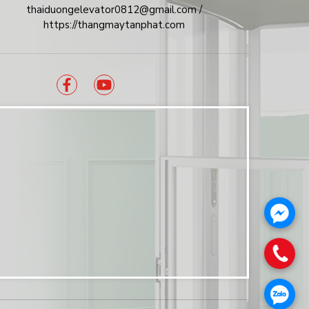
thaiduongelevator0812@gmail.com /
https://thangmaytanphat.com
.
.
.