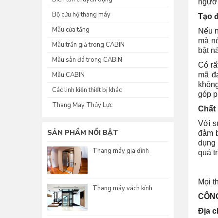
người
Bộ cứu hộ thang máy
Tạo 
Mẫu cửa tầng
Nếu n
mà nó
Mẫu trần giả trong CABIN
bật n
Mẫu sàn đá trong CABIN
Có rấ
Mẫu CABIN
mã đa
không
Các linh kiện thiết bị khác
góp p
Thang Máy Thủy Lực
Chất 
Với s
SẢN PHẨM NỔI BẬT
đảm b
dụng 
Thang máy gia đình
quá t
Mọi th
Thang máy vách kính
CÔNG
Địa c