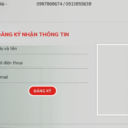
ải -
0987868674 / 0913855638
ĐĂNG KÝ NHẬN THÔNG TIN
ĐĂNG KÝ