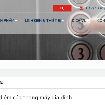
Tư vấn sản
ẢN PHẨM
LINH KIỆN & THIẾT BỊ
DỊCH VỤ
CÔN
ức
điểm của thang máy gia đình