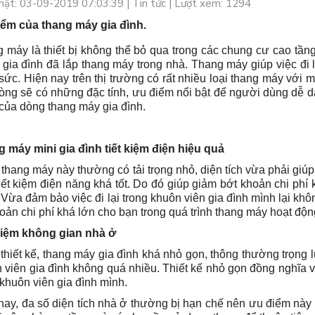
hật: 03-09-2019 07:03:39 |
Tin tức
| Lượt xem: 1294
ểm của thang máy gia đình.
 máy là thiết bị không thể bỏ qua trong các chung cư cao tần
 gia đình đã lắp thang máy trong nhà. Thang máy giúp việc đi l
sức. Hiện nay trên thị trường có rất nhiều loại thang máy với 
òng sẽ có những đặc tính, ưu điểm nổi bật để người dùng dễ d
của dòng thang máy gia đình.
 máy mini gia đình tiết kiệm điện hiệu quả
thang máy này thường có tải trọng nhỏ, diện tích vừa phải gi
tiết kiệm điện năng khá tốt. Do đó giúp giảm bớt khoản chi phí
i. Vừa đảm bảo việc đi lại trong khuôn viên gia đình mình lại kh
hoản chi phí khá lớn cho bạn trong quá trình thang máy hoạt độn
kiệm không gian nhà ở
thiết kế, thang máy gia đình khá nhỏ gọn, thông thường trọng
 viên gia đình không quá nhiều. Thiết kế nhỏ gọn đồng nghĩa vớ
 khuôn viên gia đình mình.
nay, đa số diện tích nhà ở thường bị hạn chế nên ưu điểm này