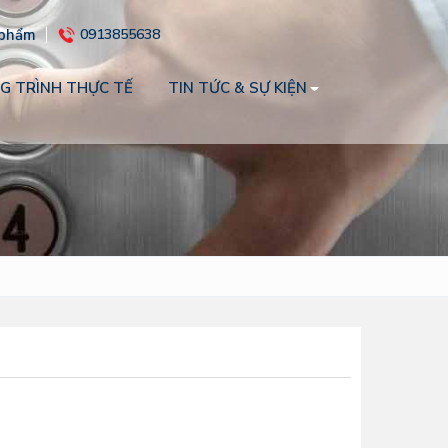
 phẩm
0913855638
G TRÌNH THỰC TẾ
TIN TỨC & SỰ KIỆN