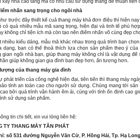
 xây nhà cao tầng mà có nhu cầu sử dụng thang để thuận tiện c
điểm nhấn sang trọng cho ngôi nhà
hư trước đây thiết kế cuả thang máy khá đơn điệu thì hiện na
 có quá nhiều mẫu mã sang trọng, hiện đại và tinh tế phù hợ
ày không chỉ tiện ích mà còn tạo nên điểm nhấn vô cùng đẹp cho
t nhiều kiểu dáng, mẫu mã khác nhau trong quá trình bạn chọ
 dạng, bạn có thể thoả thích lựa chọn sản phẩm theo ý của 
 gian ngôi nhà bạn, giúp thang máy không chỉ là vật dụng để
hần giúp không gian gia đình bạn đẹp hơn, ấn tượng hơn.
lượng của thang máy gia đình
ự phát triển của công nghệ hiện đại, tiên tiến thì thang máy ng
ảo tính an toàn cao cho người sử dụng. Chúng mang tới sản 
cao bởi quá trình vận hành êm ái, cùng với tính ổn định cao g
rình sử dụng sản phẩm.
ông tin chi tiết, xin vui lòng liên hệ:
 TY THANG MÁY TÂN PHÁT
hỉ: số 531 đường Nguyễn Văn Cừ, P. Hồng Hải, Tp. Hạ Lon