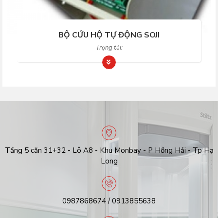
BỘ CỨU HỘ TỰ ĐỘNG SOJI
Trọng tải:
Tầng 5 căn 31+32 - Lô A8 - Khu Monbay - P Hồng Hải - Tp Hạ
Long
0987868674 / 0913855638