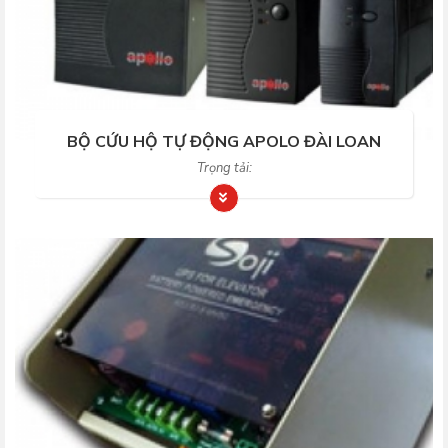
BỘ CỨU HỘ TỰ ĐỘNG APOLO ĐÀI LOAN
Trọng tải: