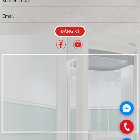
ĐĂNG KÝ
.
.