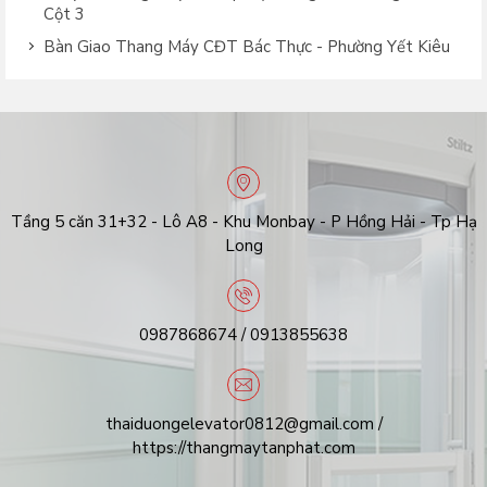
Cột 3
Bàn Giao Thang Máy CĐT Bác Thực - Phường Yết Kiêu
Tầng 5 căn 31+32 - Lô A8 - Khu Monbay - P Hồng Hải - Tp Hạ
Long
0987868674 / 0913855638
thaiduongelevator0812@gmail.com /
https://thangmaytanphat.com